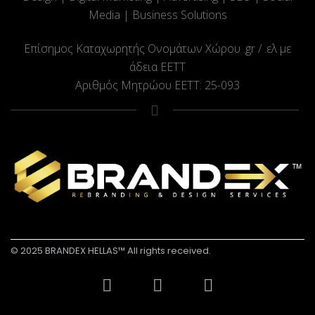
Media | Business Solutions
Επίσημος Καταχωρητής Ονομάτων Χώρου .gr / .ελ με
άδεια ΕΕΤΤ
Αριθμός Μητρώου ΕΕΤΤ: 25-093
© 2025 BRANDEX HELLAS™ All rights received.