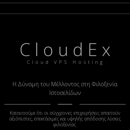
C l o u d E x
C l o u d V P S H o s t i n g
Η Δύναμη του Μέλλοντος στη Φιλοξενία
Ιστοσελίδων
Kατανοούμε ότι οι σύγχρονες επιχειρήσεις απαιτούν
αξιόπιστες, επεκτάσιμες και υψηλής απόδοσης λύσεις
φιλοξενίας.