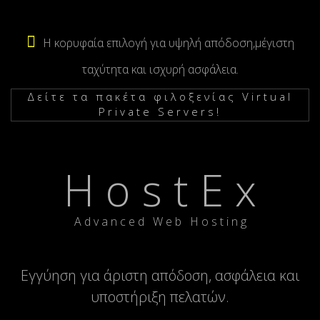
Η κορυφαία επιλογή για υψηλή απόδοση,μέγιστη
ταχύτητα και ισχυρή ασφάλεια.
Δείτε τα πακέτα φιλοξενίας Virtual
Private Servers!
H o s t E x
A d v a n c e d W e b H o s t i n g
Εγγύηση για άριστη απόδοση, ασφάλεια και
υποστήριξη πελατών.